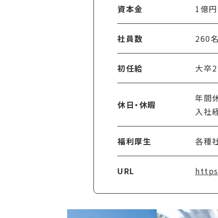
資本金
1億円
社員数
260
初任給
大卒2
年間休
休日・休暇
入社
福利厚生
各種
URL
http