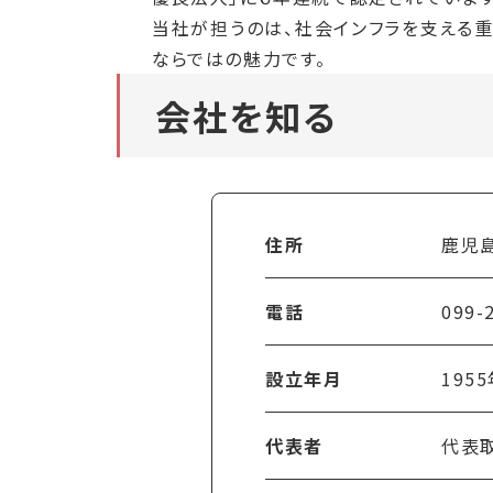
当社が担うのは、社会インフラを支える
ならではの魅力です。
会社を知る
住所
鹿児島
電話
099-
設立年月
195
代表者
代表