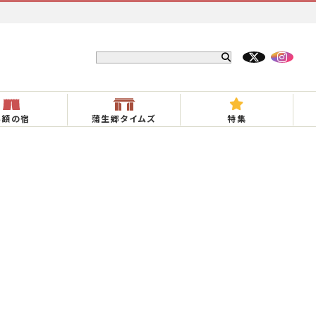
半額の宿
蒲生郷タイムズ
特集
社