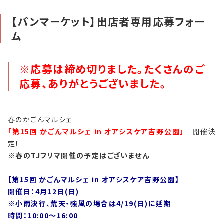
【パンマーケット】出店者専用応募フォー
自社刊行物
ム
運営会社
※応募は締め切りました。たくさんのご
お問い合わせ
応募、ありがとうございました。
プライバシーポリシー
春のかごんマルシェ
特定商取引法に基づく表記
「第15回 かごんマルシェ in オアシスケア吉野公園」
開催決
定！
※春のTJフリマ開催の予定はございません
【第15回 かごんマルシェ in オアシスケア吉野公園】
開催日：4月12日(日)
※小雨決行、荒天・強風の場合は4/19(日)に延期
時間：10:00〜16:00