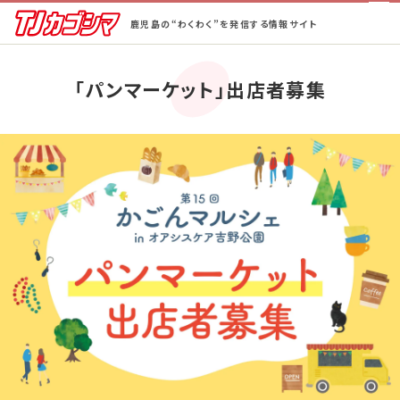
鹿児島の“わくわく”を発信する情報サイト
ホーム
「パンマーケット」出店者募集
街ネタ！
ピックアップ
BeCAL鹿児島
TJ半額ゴルフ
TJ半額の宿
蒲生郷タイムズ
特集