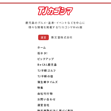
PAGE UP
鹿児島のグルメ・温泉・イベントなどを中心に
様々な情報を掲載するTJカゴシマWeb版
斯文堂株式会社
運営
ホーム
街ネタ！
ピックアップ
BeCAL鹿児島
TJ半額ゴルフ
TJ半額の宿
蒲生郷タイムズ
特集
自社刊行物
お問い合わせ
運営会社
特定商取引法に基づく表記