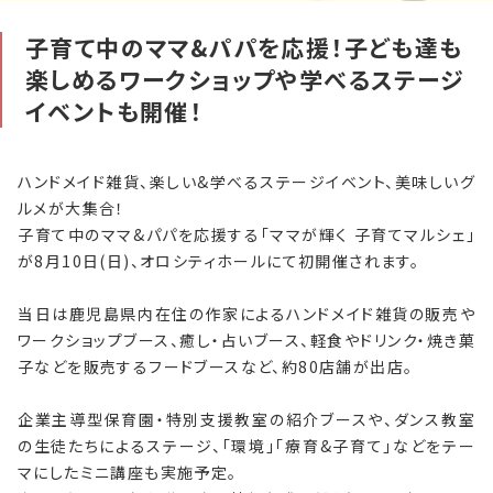
子育て中のママ&パパを応援！子ども達も
自社刊行物
楽しめるワークショップや学べるステージ
イベントも開催！
運営会社
お問い合わせ
ハンドメイド雑貨、楽しい&学べるステージイベント、美味しいグ
ルメが大集合！
プライバシーポリシー
子育て中のママ&パパを応援する「ママが輝く 子育てマルシェ」
が8月10日(日)、オロシティホールにて初開催されます。
特定商取引法に基づく表記
当日は鹿児島県内在住の作家によるハンドメイド雑貨の販売や
ワークショップブース、癒し・占いブース、軽食やドリンク・焼き菓
子などを販売するフードブースなど、約80店舗が出店。
企業主導型保育園・特別支援教室の紹介ブースや、ダンス教室
の生徒たちによるステージ、「環境」「療育&子育て」などをテー
マにしたミニ講座も実施予定。