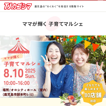
鹿児島の“わくわく”を発信する情報サイト
ホーム
ママが輝く 子育てマルシェ
街ネタ！
ピックアップ
BeCAL鹿児島
TJ半額ゴルフ
TJ半額の宿
蒲生郷タイムズ
特集