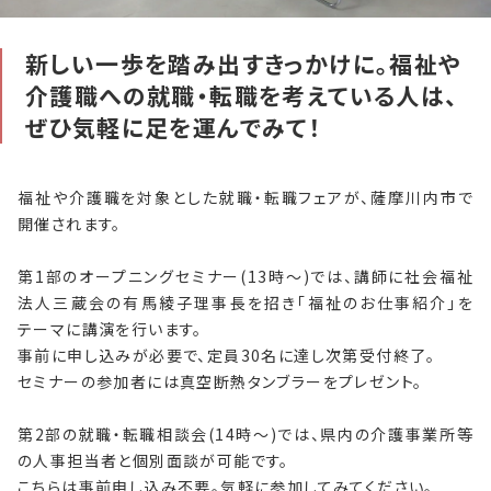
自社刊行物
新しい一歩を踏み出すきっかけに。福祉や
介護職への就職・転職を考えている人は、
運営会社
ぜひ気軽に足を運んでみて！
お問い合わせ
福祉や介護職を対象とした就職・転職フェアが、薩摩川内市で
プライバシーポリシー
開催されます。
第1部のオープニングセミナー(13時〜)では、講師に社会福祉
特定商取引法に基づく表記
法人三蔵会の有馬綾子理事長を招き「福祉のお仕事紹介」を
テーマに講演を行います。
事前に申し込みが必要で、定員30名に達し次第受付終了。
セミナーの参加者には真空断熱タンブラーをプレゼント。
第2部の就職・転職相談会(14時〜)では、県内の介護事業所等
の人事担当者と個別面談が可能です。
こちらは事前申し込み不要。気軽に参加してみてください。