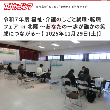
鹿児島の“わくわく”を発信する情報サイト
令和７年度 福祉･介護のしごと就職･転職
ホーム
フェア in 北薩 ～あなたの一歩が誰かの笑
街ネタ！
顔につながる～【 2025年11月29日(土)】
ピックアップ
BeCAL鹿児島
TJ半額ゴルフ
TJ半額の宿
蒲生郷タイムズ
特集