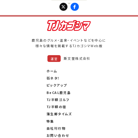
PAGE UP
鹿児島のグルメ・温泉・イベントなどを中心に
様々な情報を掲載するTJカゴシマWeb版
斯文堂株式会社
運営
ホーム
街ネタ！
ピックアップ
BeCAL鹿児島
TJ半額ゴルフ
TJ半額の宿
蒲生郷タイムズ
特集
自社刊行物
お問い合わせ