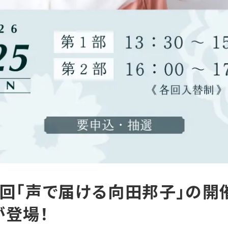
第2回「声で届ける向田邦子」の
が登場！