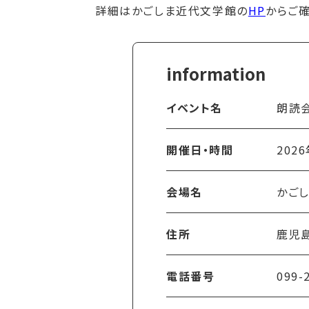
詳細はかごしま近代文学館の
HP
からご確
イベント名
朗読
開催日・時間
202
会場名
かご
住所
鹿児島
電話番号
099-