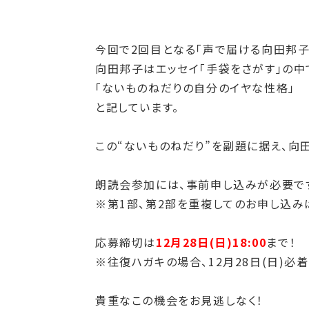
今回で2回目となる「声で届ける向田邦子
向田邦子はエッセイ「手袋をさがす」の
「ないものねだりの自分のイヤな性格」
と記しています。
この“ないものねだり”を副題に据え、向
朗読会参加には、事前申し込みが必要で
※第
1
部、第
2
部を重複してのお申し込み
応募締切は
12月28日(日)18:00
まで！
※往復ハガキの場合、12月28日(日)必着
貴重なこの機会をお見逃しなく！