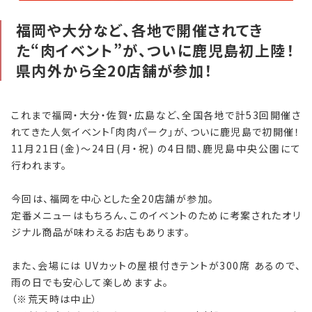
福岡や大分など、各地で開催されてき
自社刊行物
た“肉イベント”が、ついに鹿児島初上陸！
県内外から全20店舗が参加！
運営会社
お問い合わせ
これまで福岡・大分・佐賀・広島など、全国各地で計53回開催さ
れてきた人気イベント「肉肉パーク」が、ついに鹿児島で初開催！
プライバシーポリシー
11月21日(金)〜24日(月・祝) の4日間、鹿児島中央公園にて
行われます。
特定商取引法に基づく表記
今回は、福岡を中心とした全20店舗が参加。
定番メニューはもちろん、このイベントのために考案されたオリ
ジナル商品が味わえるお店もあります。
また、会場には UVカットの屋根付きテントが300席 あるので、
雨の日でも安心して楽しめますよ。
（※荒天時は中止）