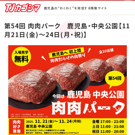
鹿児島の“わくわく”を発信する情報サイト
ホーム
第54回 肉肉パーク 鹿児島・中央公園【11
月21日(金)〜24日(月・祝)】
街ネタ！
ピックアップ
BeCAL鹿児島
TJ半額ゴルフ
TJ半額の宿
蒲生郷タイムズ
特集