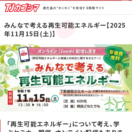
鹿児島の“わくわく”を発信する情報サイト
ホーム
みんなで考える再生可能エネルギー【2025
年11月15日(土)】
街ネタ！
ピックアップ
BeCAL鹿児島
TJ半額ゴルフ
TJ半額の宿
蒲生郷タイムズ
「再生可能エネルギー」について考え、学
特集