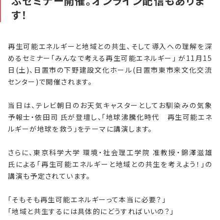
ぶセミナー開催。オンライン配信もありま
す！
自社刊行物
再生可能エネルギーと地域との共生、そして導入への理解を深
運営会社
めるセミナー「みんなで考える再生可能エネルギー」 が11月15
日(土)、日置市の下野建設文化ホール(日置市東市来文化交流
お問い合わせ
センター)で開催されます。
プライバシーポリシー
当日は、テレビ朝日のお天気キャスターとしてお馴染みの気象
予報士・依田司 氏が登壇し、「地球沸騰化時代 再生可能エネ
特定商取引法に基づく表記
ルギーが地球を救う」をテーマに講演します。
さらに、東京科学大学 環境・社会理工学院 准教授・錦澤滋雄
氏による「再生可能エネルギーと地域との共生を考えよう！」の
講演も予定されています。
「そもそも再生可能エネルギーって本当に必要？」
「地域と共生するには具体的にどうすればいいの？」