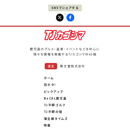
PAGE UP
鹿児島のグルメ・温泉・イベントなどを中心に
様々な情報を掲載するTJカゴシマWeb版
斯文堂株式会社
運営
ホーム
街ネタ！
ピックアップ
BeCAL鹿児島
TJ半額ゴルフ
TJ半額の宿
蒲生郷タイムズ
特集