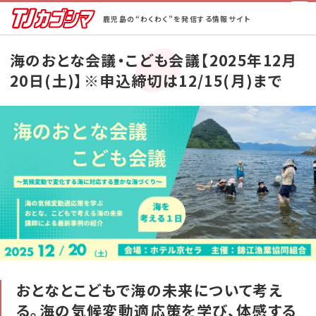
鹿児島の“わくわく”を発信する情報サイト
ホーム
海のおとな会議・こども会議【2025年12月
20日(土)】※申込締切は12/15(月)まで
街ネタ！
ピックアップ
BeCAL鹿児島
TJ半額ゴルフ
TJ半額の宿
蒲生郷タイムズ
おとなとこどもで海の未来について考え
る。海の気候変動適応策を学び、体感する
特集