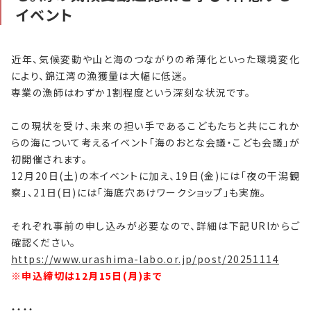
イベント
自社刊行物
近年、気候変動や山と海のつながりの希薄化といった環境変化
運営会社
により、錦江湾の漁獲量は大幅に低迷。
専業の漁師はわずか1割程度という深刻な状況です。
お問い合わせ
この現状を受け、未来の担い手であるこどもたちと共にこれか
プライバシーポリシー
らの海について考えるイベント「海のおとな会議・こども会議」が
初開催されます。
12月20日(土)の本イベントに加え、19日(金)には「夜の干潟観
特定商取引法に基づく表記
察」、21日(日)には「海底穴あけワークショップ」も実施。
それぞれ事前の申し込みが必要なので、詳細は下記URlからご
確認ください。
https://www.urashima-labo.or.jp/post/20251114
※申込締切は12月15日(月)まで
・・・・